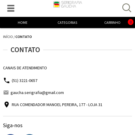

Excelente! Já adicionamos o produto ao carrinho.
0
HOME
CATEGORIAS
CARRINHO
INÍCIO
/
CONTATO
CONTATO
CANAIS DE ATENDIMENTO
(51) 3221-0657
gaucha.serigrafia@gmail.com
RUA COMENDADOR MANOEL PEREIRA, 177 - LOJA 31
Siga-nos