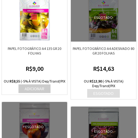
ESGOTADO
PAPEL FOTOGRÁFICO A4 135 GR 20
PAPEL FOTOGRÁFICO A4 ADESIVADO 80
FOLHAS
GR 20 FOLHAS
R$9,00
R$14,63
OU
R$8,55
(-5% À VISTA) Dep/Transf/PIX
OU
R$13,90
(-5% À VISTA)
Dep/Transf/PIX
ESGOTADO
ESGOTADO