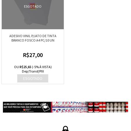
ESGOTADO
ADESIVO VINIL P/JATO DE TINTA
BRANCO FOSCO A4 PC/10 UN
R$27,00
OU
R$25,65
(-5% À VISTA)
Dep/Transf/PIX