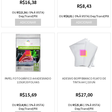
R$16,38
R$8,43
OU
R$15,56
(-5% À VISTA)
Dep/Transf/PIX
OU
R$8,01
(-5% À VISTA) Dep/Transf/PIX
PAPEL FOTOGRÁFICO A4 ADESIVADO
ADESIVO BOPP BRANCO P/JATO DE
115GR 20 FOLHAS
TINTA A4 C/10 UN
R$15,69
R$27,00
OU
R$14,91
(-5% À VISTA)
OU
R$25,65
(-5% À VISTA)
Dep/Transf/PIX
Dep/Transf/PIX