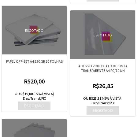
ESGOTADO
ESGOTADO
PAPEL OFF-SET A4 230 GR 50 FOLHAS
ADESIVO VINIL P/JATO DE TINTA
TRANSPARENTE A4 PC/10 UN
R$20,00
R$26,85
OU
R$19,00
(-5% À VISTA)
Dep/Transf/PIX
OU
R$25,51
(-5% À VISTA)
Dep/Transf/PIX