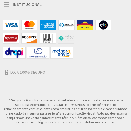
Toggle
INSTITUCIONAL
navigation
LOJA 100% SEGURO
A Serigrafia Gaúcha iniciou suas atividades como revenda de materiais para
serigrafia e comunicação visual em 1986. Nosso objetivo é zelar pelo
relacionamento com os clientes com credibilidade, transparência e confiabilidade
no mercado de insumos para serigrafia e comunicação visual. Ao longo destes anos
adquirimos um vasto conhecimento técnico. Além disso, contamos com todo o
respaldo tecnológico das fábricas das quais distribuímos produtos.