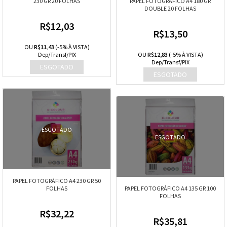
230 GR 20 FOLHAS
PAPEL FOTOGRÁFICO A4 180 GR
DOUBLE 20 FOLHAS
R$12,03
R$13,50
OU
R$11,43
(-5% À VISTA)
Dep/Transf/PIX
OU
R$12,83
(-5% À VISTA)
Dep/Transf/PIX
ESGOTADO
ESGOTADO
PAPEL FOTOGRÁFICO A4 230 GR 50
FOLHAS
PAPEL FOTOGRÁFICO A4 135 GR 100
FOLHAS
R$32,22
R$35,81