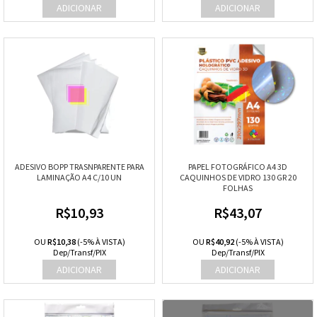
ADESIVO BOPP TRASNPARENTE PARA
PAPEL FOTOGRÁFICO A4 3D
LAMINAÇÃO A4 C/10 UN
CAQUINHOS DE VIDRO 130 GR 20
FOLHAS
R$10,93
R$43,07
OU
R$10,38
(-5% À VISTA)
OU
R$40,92
(-5% À VISTA)
Dep/Transf/PIX
Dep/Transf/PIX