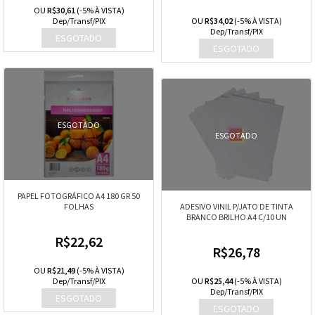
OU
R$30,61
(-5% À VISTA)
Dep/Transf/PIX
OU
R$34,02
(-5% À VISTA)
Dep/Transf/PIX
ESGOTADO
ESGOTADO
PAPEL FOTOGRÁFICO A4 180 GR 50
FOLHAS
ADESIVO VINIL P/JATO DE TINTA
BRANCO BRILHO A4 C/10 UN
R$22,62
R$26,78
OU
R$21,49
(-5% À VISTA)
Dep/Transf/PIX
OU
R$25,44
(-5% À VISTA)
Dep/Transf/PIX