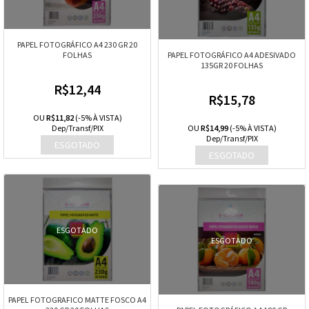
PAPEL FOTOGRÁFICO A4 230 GR 20
FOLHAS
PAPEL FOTOGRÁFICO A4 ADESIVADO
135GR 20 FOLHAS
R$12,44
R$15,78
OU
R$11,82
(-5% À VISTA)
Dep/Transf/PIX
OU
R$14,99
(-5% À VISTA)
Dep/Transf/PIX
ESGOTADO
ESGOTADO
PAPEL FOTOGRAFICO MATTE FOSCO A4