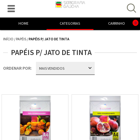

Excelente! Já adicionamos o produto ao carrinho.
0
HOME
CATEGORIAS
CARRINHO
INÍCIO
/
PAPÉIS
/
PAPÉIS P/ JATO DE TINTA
PAPÉIS P/ JATO DE TINTA
ORDENAR POR: