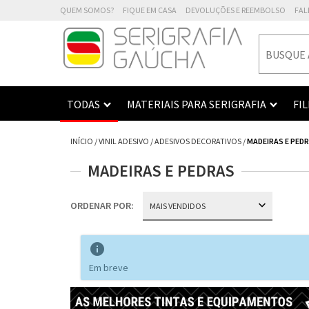
QUEM SOMOS?
FIQUE EM CASA
DEVOLUÇÕES E REEMBOLSO
FAL
TODAS
MATERIAIS PARA SERIGRAFIA
FI
INÍCIO
/
VINIL ADESIVO
/
ADESIVOS DECORATIVOS
/
MADEIRAS E PED
MADEIRAS E PEDRAS
ORDENAR POR:

Em breve