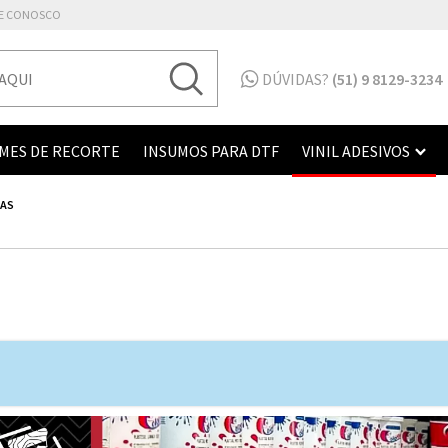
E CONOSCO
DÚVIDAS?
(51) 9 8129-3234
LMES DE RECORTE
INSUMOS PARA DTF
VINIL ADESIVOS
RAS