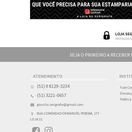
LOJA SE
PROTEGEMOS
SEJA O PRIMEIRO A RECEBER
ATENDIMENTO
INSTI
(51) 9 8129-3234
Fale Co
Devoluç
(51) 3221-0657
Polític
gaucha.serigrafia@gmail.com
RUA COMENDADOR MANOEL PEREIRA, 177 -
LOJA 31