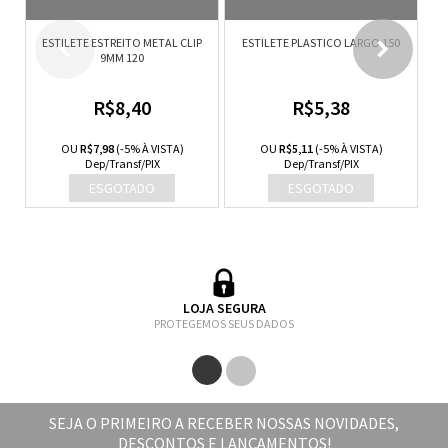
ESTILETE ESTREITO METAL CLIP
ESTILETE PLASTICO LARGO 150
ES
9MM 120
R$8,40
R$5,38
OU
R$7,98
(-5% À VISTA)
OU
R$5,11
(-5% À VISTA)
Dep/Transf/PIX
Dep/Transf/PIX
LOJA SEGURA
PROTEGEMOS SEUS DADOS
SEJA O PRIMEIRO A RECEBER NOSSAS NOVIDADES,
DESCONTOS E LANÇAMENTOS!