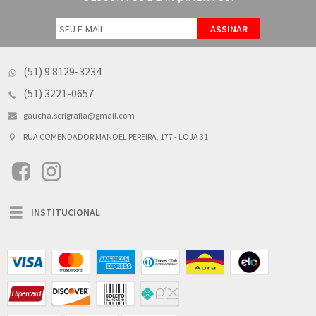
(51) 9 8129-3234
(51) 3221-0657
gaucha.serigrafia@gmail.com
RUA COMENDADOR MANOEL PEREIRA, 177 - LOJA 31
Toggle
INSTITUCIONAL
navigation