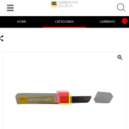

Excelente! Já adicionamos o produto ao carrinho.
0
HOME
CATEGORIAS
CARRINHO