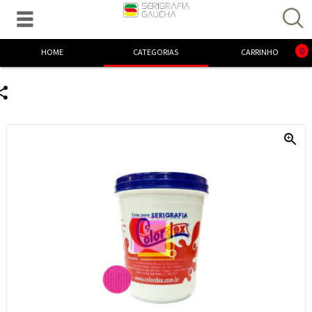

Excelente! Já adicionamos o produto ao carrinho.
0
HOME
CATEGORIAS
CARRINHO