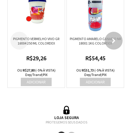
PIGMENTO VERMELHO VIVO GR
PIGMENTO AMARELO CANARIO NR
PI
18004 250 ML COLORDEX
18001 1KG COLORDEX
R$29,26
R$54,45
OU
R$27,80
(-5% À VISTA)
OU
R$51,73
(-5% À VISTA)
Dep/Transf/PIX
Dep/Transf/PIX
LOJA SEGURA
PROTEGEMOS SEUS DADOS