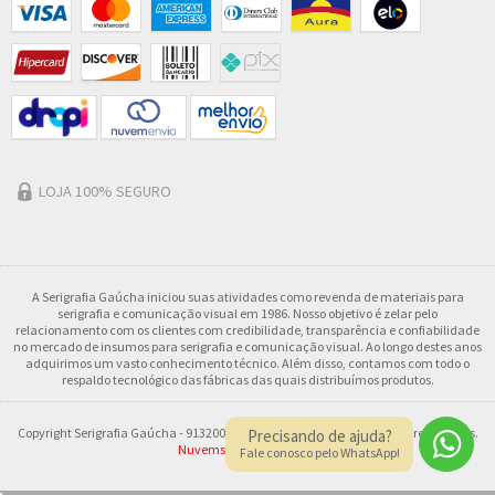
LOJA 100% SEGURO
A Serigrafia Gaúcha iniciou suas atividades como revenda de materiais para
serigrafia e comunicação visual em 1986. Nosso objetivo é zelar pelo
relacionamento com os clientes com credibilidade, transparência e confiabilidade
no mercado de insumos para serigrafia e comunicação visual. Ao longo destes anos
adquirimos um vasto conhecimento técnico. Além disso, contamos com todo o
respaldo tecnológico das fábricas das quais distribuímos produtos.
Copyright Serigrafia Gaúcha - 91320028000161 - 2026. Todos os direitos reservados.
Precisando de ajuda?
Nuvemshop
&
Art Vostok
.
Fale conosco pelo WhatsApp!