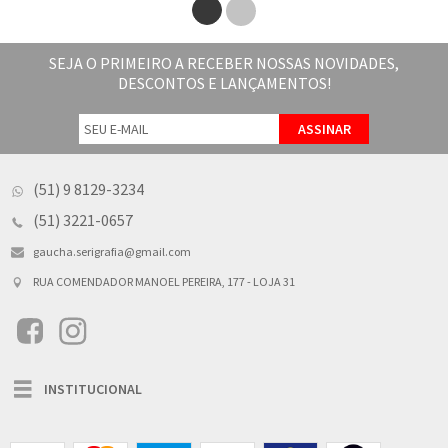
SEJA O PRIMEIRO A RECEBER NOSSAS NOVIDADES,
DESCONTOS E LANÇAMENTOS!
(51) 9 8129-3234
(51) 3221-0657
gaucha.serigrafia@gmail.com
RUA COMENDADOR MANOEL PEREIRA, 177 - LOJA 31
Toggle
INSTITUCIONAL
navigation