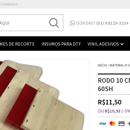
E CONOSCO
DÚVIDAS?
(51) 9 8129-3234
LMES DE RECORTE
INSUMOS PARA DTF
VINIL ADESIVOS
INÍCIO
/
MATERIAL P/ 
RODO 10 
60SH
R$11,50
OU
R$10,93
(-5%