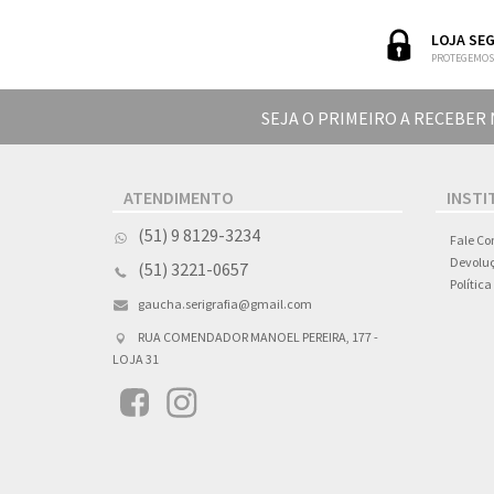
LOJA SE
PROTEGEMOS
SEJA O PRIMEIRO A RECEBER
ATENDIMENTO
INSTI
(51) 9 8129-3234
Fale Co
Devoluç
(51) 3221-0657
Polític
gaucha.serigrafia@gmail.com
RUA COMENDADOR MANOEL PEREIRA, 177 -
LOJA 31