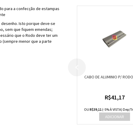
ado para a confecção de estampas
ente
 desenho. Isto porque deve-se
ho, sem que fiquem emendas;
cessário que o Rodo deve ter um
o (sempre menor que a parte
CABO DE ALUMINIO P/ RODO
R$41,17
OU
R$39,11
(-5% À VISTA) Dep/Tr