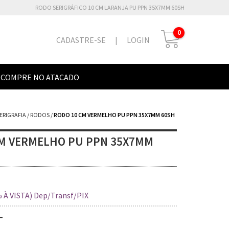
RODO SERIGRÁFICO 10 CM LARANJA PU PPN 35X7MM 60SH
0
CADASTRE-SE
|
LOGIN
COMPRE NO ATACADO
SERIGRAFIA
/
RODOS
/
RODO 10 CM VERMELHO PU PPN 35X7MM 60SH
CM VERMELHO PU PPN 35X7MM
 À VISTA) Dep/Transf/PIX