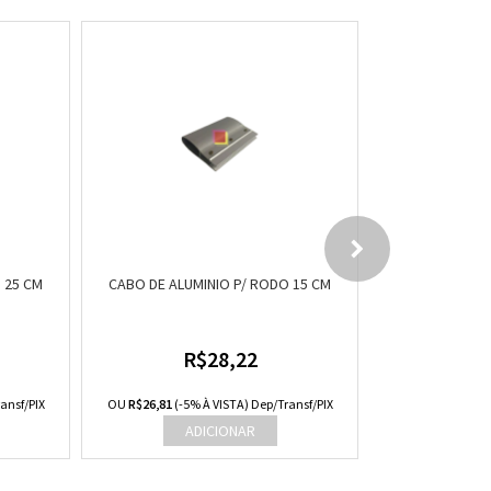
 25 CM
CABO DE ALUMINIO P/ RODO 15 CM
RODO 35 CM VER
R$28,22
R
ansf/PIX
OU
R$26,81
(-5% À VISTA) Dep/Transf/PIX
OU
R$36,10
(-5% 