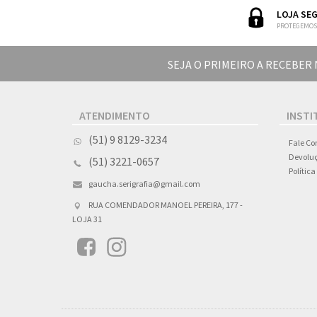
LOJA SE
PROTEGEMOS
SEJA O PRIMEIRO A RECEBER
ATENDIMENTO
INSTI
(51) 9 8129-3234
Fale Co
Devoluç
(51) 3221-0657
Polític
gaucha.serigrafia@gmail.com
RUA COMENDADOR MANOEL PEREIRA, 177 -
LOJA 31