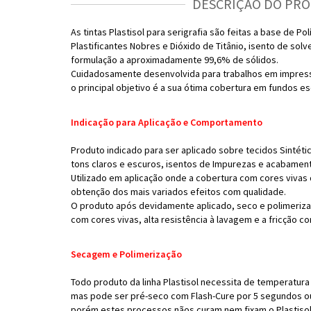
DESCRIÇÃO DO PR
As tintas Plastisol para serigrafia são feitas a base de P
Plastificantes Nobres e Dióxido de Titânio, isento de sol
formulação a aproximadamente 99,6% de sólidos.
Cuidadosamente desenvolvida para trabalhos em impressã
o principal objetivo é a sua ótima cobertura em fundos e
Indicação para Aplicação e Comportamento
Produto indicado para ser aplicado sobre tecidos Sintéti
tons claros e escuros, isentos de Impurezas e acabament
Utilizado em aplicação onde a cobertura com cores vivas 
obtenção dos mais variados efeitos com qualidade.
O produto após devidamente aplicado, seco e polimeriza
com cores vivas, alta resistência à lavagem e a fricção c
Secagem e Polimerização
Todo produto da linha Plastisol necessita de temperatura
mas pode ser pré-seco com Flash-Cure por 5 segundos o
porém estes processos nãos curam nem fixam o Plastisol