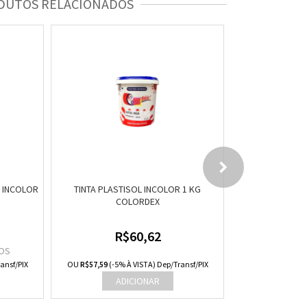
DUTOS RELACIONADOS
E INCOLOR
TINTA PLASTISOL INCOLOR 1 KG
TINTA PLAST
COLORDEX
CO
R$60,62
R
OS
ansf/PIX
OU
R$57,59
(-5% À VISTA) Dep/Transf/PIX
OU
R$56,57
(-5% 