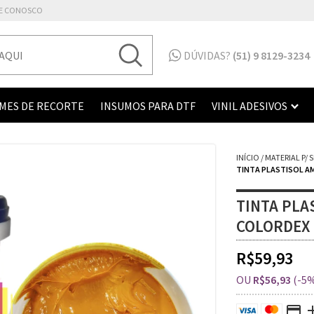
E CONOSCO
DÚVIDAS?
(51) 9 8129-3234
LMES DE RECORTE
INSUMOS PARA DTF
VINIL ADESIVOS
INÍCIO
/
MATERIAL P/ 
TINTA PLASTISOL A
TINTA PLA
COLORDEX
R$59,93
OU
R$56,93
(-5%