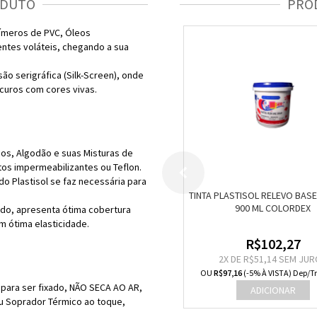
ODUTO
PRO
olímeros de PVC, Óleos
ventes voláteis, chegando a sua
o serigráfica (Silk-Screen), onde
scuros com cores vivas.
cos, Algodão e suas Misturas de
os impermeabilizantes ou Teflon.
do Plastisol se faz necessária para
TINTA PLASTISOL RELEVO BAS
900 ML COLORDEX
do, apresenta ótima cobertura
om ótima elasticidade.
R$102,27
2
X DE
R$51,14
SEM JUR
OU
R$97,16
(-5% À VISTA) Dep/Tr
 para ser fixado, NÃO SECA AO AR,
u Soprador Térmico ao toque,
.