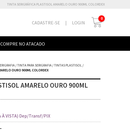
TINTA SERIGRÁFICA PLASTISOL AMARELO OURO 900ML COLORDEX
0
CADASTRE-SE
|
LOGIN
COMPRE NO ATACADO
SERIGRAFIA
/
TINTA PARA SERIGRAFIA
/
TINTAS PLASTISOL
/
MARELO OURO 900ML COLORDEX
STISOL AMARELO OURO 900ML
 À VISTA) Dep/Transf/PIX