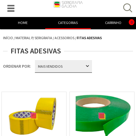

Excelente! Já adicionamos o produto ao carrinho.
0
HOME
CATEGORIAS
CARRINHO
INÍCIO
/
MATERIAL P/ SERIGRAFIA
/
ACESSORIOS
/
FITAS ADESIVAS
FITAS ADESIVAS
ORDENAR POR: