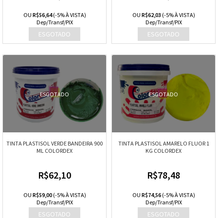
OU
R$56,64
(-5% À VISTA)
OU
R$62,03
(-5% À VISTA)
Dep/Transf/PIX
Dep/Transf/PIX
ESGOTADO
ESGOTADO
TINTA PLASTISOL VERDE BANDEIRA 900
TINTA PLASTISOL AMARELO FLUOR 1
ML COLORDEX
KG COLORDEX
R$62,10
R$78,48
OU
R$59,00
(-5% À VISTA)
OU
R$74,56
(-5% À VISTA)
Dep/Transf/PIX
Dep/Transf/PIX