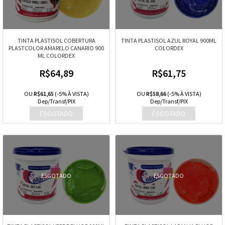
TINTA PLASTISOL COBERTURA
TINTA PLASTISOL AZUL ROYAL 900ML
PLASTCOLOR AMARELO CANARIO 900
COLORDEX
ML COLORDEX
R$64,89
R$61,75
OU
R$61,65
(-5% À VISTA)
OU
R$58,66
(-5% À VISTA)
Dep/Transf/PIX
Dep/Transf/PIX
ESGOTADO
ESGOTADO