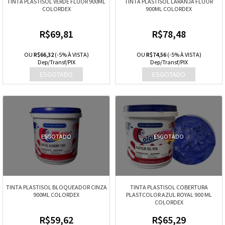
TINTA PLASTISOL VERDE FLUOR 900ML
TINTA PLASTISOL LARANJA FLUOR
COLORDEX
900ML COLORDEX
R$69,81
R$78,48
OU
R$66,32
(-5% À VISTA)
OU
R$74,56
(-5% À VISTA)
Dep/Transf/PIX
Dep/Transf/PIX
ESGOTADO
ESGOTADO
TINTA PLASTISOL BLOQUEADOR CINZA
TINTA PLASTISOL COBERTURA
900ML COLORDEX
PLASTCOLOR AZUL ROYAL 900 ML
COLORDEX
R$59,62
R$65,29