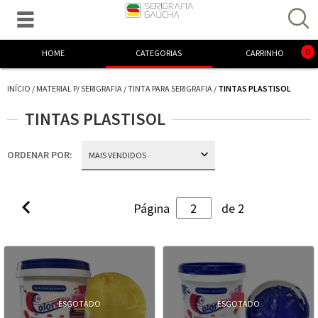

Excelente! Já adicionamos o produto ao carrinho.
0
HOME
CATEGORIAS
CARRINHO
INÍCIO
/
MATERIAL P/ SERIGRAFIA
/
TINTA PARA SERIGRAFIA
/
TINTAS PLASTISOL
TINTAS PLASTISOL
ORDENAR POR:

Página
de 2
ESGOTADO
ESGOTADO