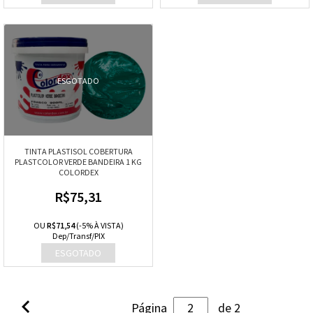
ESGOTADO
TINTA PLASTISOL COBERTURA
PLASTCOLOR VERDE BANDEIRA 1 KG
COLORDEX
R$75,31
OU
R$71,54
(-5% À VISTA)
Dep/Transf/PIX

Página
de 2