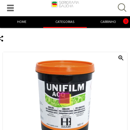

Excelente! Já adicionamos o produto ao carrinho.
0
HOME
CATEGORIAS
CARRINHO