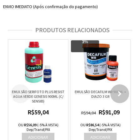
ENVIO IMEDIATO (Após confirmação do pagamento)
PRODUTOS RELACIONADOS
3%
EMULSÃO SERIFOTO PLUS RESIST
EMULSÃO DECAFILM WR 900ML +
E
AGUA VERDE GENESIS 900ML (C/
DIAZO 3 GR
RE
SENSIB)
R$59,04
R$91,09
R$94,04
OU
R$56,09
(-5% À VISTA)
OU
R$86,54
(-5% À VISTA)
Dep/Transf/PIX
Dep/Transf/PIX