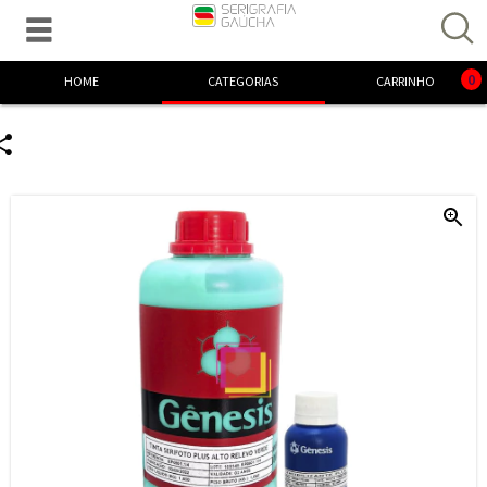

Excelente! Já adicionamos o produto ao carrinho.
0
HOME
CATEGORIAS
CARRINHO