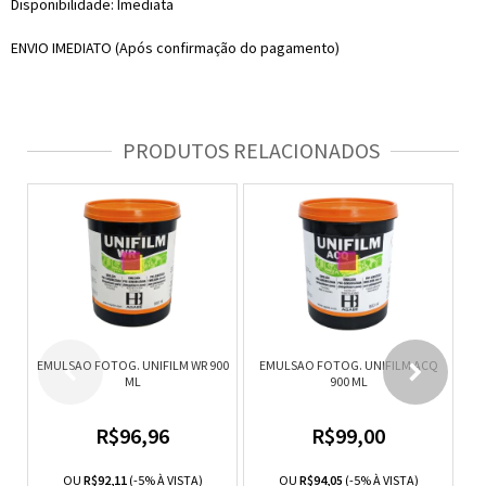
Disponibilidade: Imediata
ENVIO IMEDIATO (Após confirmação do pagamento)
PRODUTOS RELACIONADOS
EMULSAO FOTOG. UNIFILM WR 900
EMULSAO FOTOG. UNIFILM ACQ
EM
ML
900 ML
A
R$96,96
R$99,00
OU
R$92,11
(-5% À VISTA)
OU
R$94,05
(-5% À VISTA)